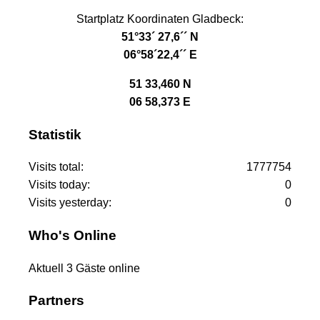
Startplatz Koordinaten Gladbeck:
51°33´ 27,6´´ N
06°58´22,4´´ E
51 33,460 N
06 58,373 E
Statistik
Visits total:
1777754
Visits today:
0
Visits yesterday:
0
Who's Online
Aktuell 3 Gäste online
Partners