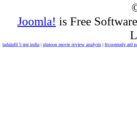
Joomla!
is Free Softwar
L
tadalafil 5 mg india
|
platoon movie review analysis
|
frcoomudv at0 pa