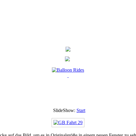
SlideShow:
Start
cke auf das Bild, um es in Originalgröße in einem neuen Fenster zu se