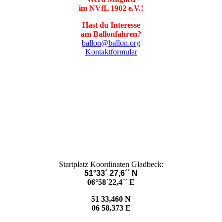
im NVfL 1902 e.V.!
Hast du Interesse
am Ballonfahren?
ballon@ballon.org
Kontaktformular
Startplatz Koordinaten Gladbeck:
51°33´ 27,6´´ N
06°58´22,4´´ E
51 33,460 N
06 58,373 E