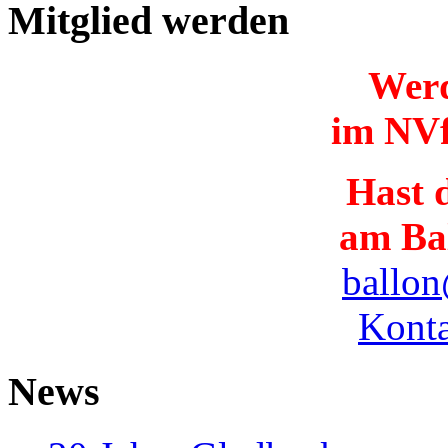
Mitglied werden
Werd
im NVf
Hast d
am Ba
ballon
Konta
News