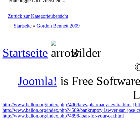
Bitte logge Dich zuerst ein...
Zurück zur Kategorieübersicht
Startseite
»
Gordon Bennett 2009
Startseite
Bilder
Joomla!
is Free Softwar
L
http://www.ballon.org/index.php?4069/cvs-pharmacy-levitra.html
|
ht
http://www.ballon.org/index.php?4589/bankruptcy-lawyer-san-jose-c
http://www.ballon.org/index.php?4898/loan-for-your-car.html