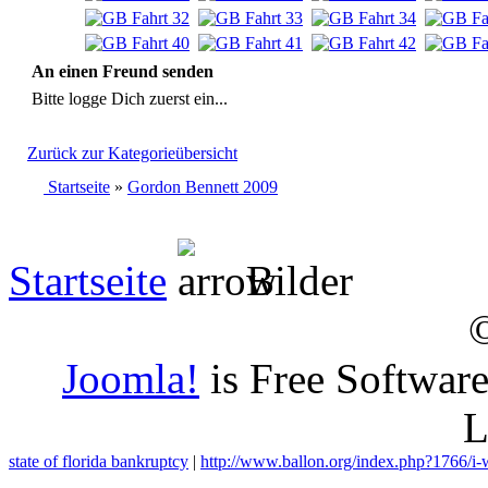
An einen Freund senden
Bitte logge Dich zuerst ein...
Zurück zur Kategorieübersicht
Startseite
»
Gordon Bennett 2009
Startseite
Bilder
Joomla!
is Free Softwar
L
state of florida bankruptcy
|
http://www.ballon.org/index.php?1766/i-w