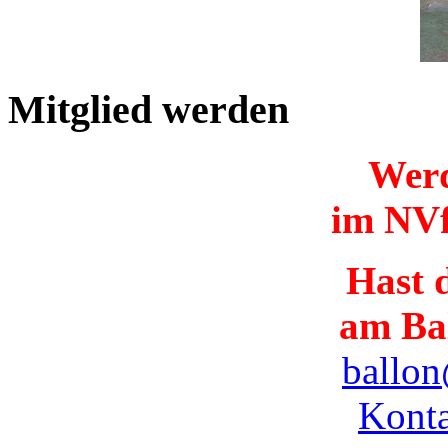
Mitglied werden
Werd
im NVf
Hast d
am Ba
ballon
Konta