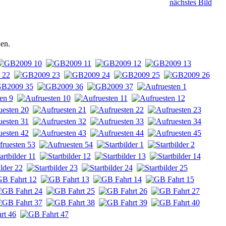
nächstes Bild
hen.