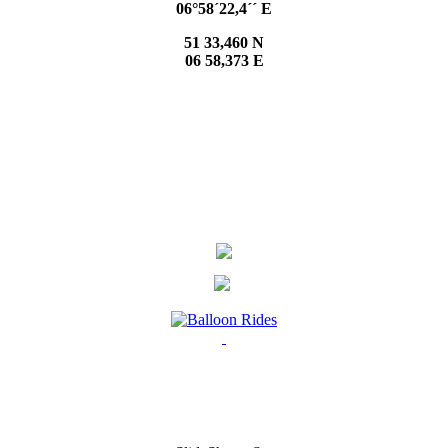
06°58´22,4´´ E
51 33,460 N
06 58,373 E