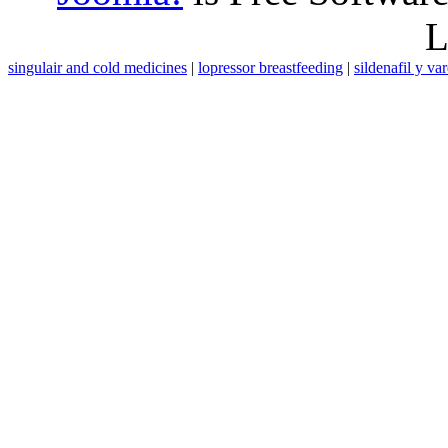
L
singulair and cold medicines
|
lopressor breastfeeding
|
sildenafil y va