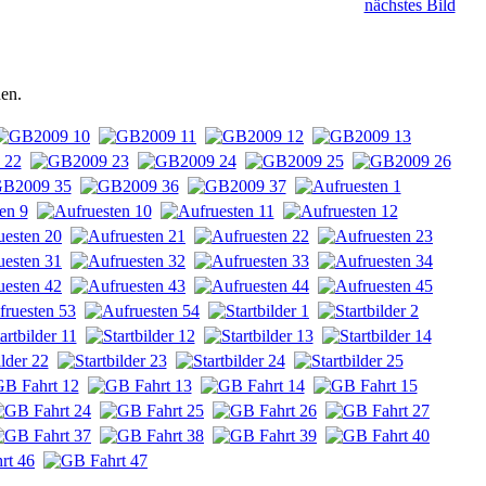
nächstes Bild
hen.