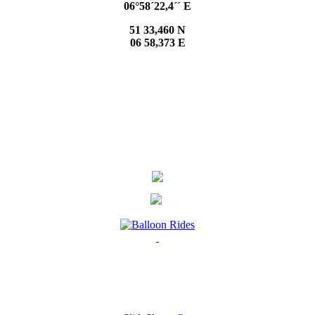
06°58´22,4´´ E
51 33,460 N
06 58,373 E