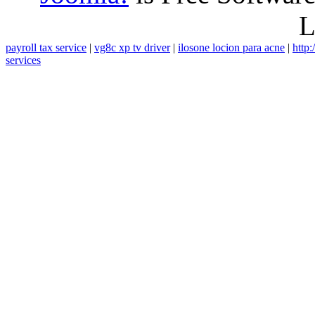
L
payroll tax service
|
vg8c xp tv driver
|
ilosone locion para acne
|
http:
services