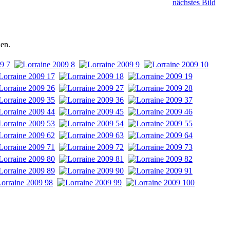
nächstes Bild
hen.