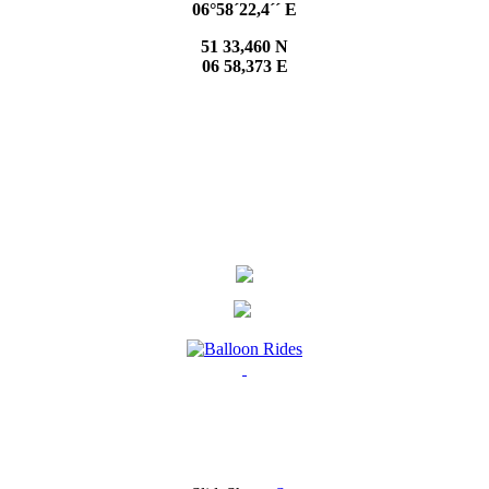
06°58´22,4´´ E
51 33,460 N
06 58,373 E