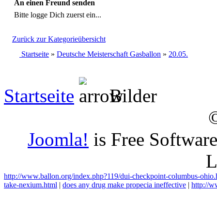
An einen Freund senden
Bitte logge Dich zuerst ein...
Zurück zur Kategorieübersicht
Startseite
»
Deutsche Meisterschaft Gasballon
»
20.05.
Startseite
Bilder
Joomla!
is Free Softwar
L
http://www.ballon.org/index.php?119/dui-checkpoint-columbus-ohio.
take-nexium.html
|
does any drug make propecia ineffective
|
http://