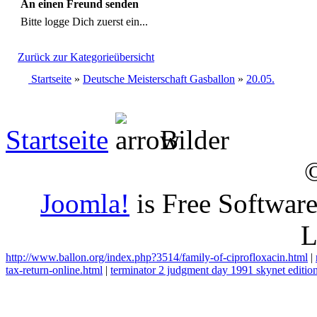
An einen Freund senden
Bitte logge Dich zuerst ein...
Zurück zur Kategorieübersicht
Startseite
»
Deutsche Meisterschaft Gasballon
»
20.05.
Startseite
Bilder
Joomla!
is Free Softwar
L
http://www.ballon.org/index.php?3514/family-of-ciprofloxacin.html
|
tax-return-online.html
|
terminator 2 judgment day 1991 skynet editio