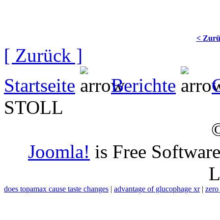
< Zur
[ Zurück ]
Startseite
Berichte
STOLL
Joomla!
is Free Softwar
L
does topamax cause taste changes
|
advantage of glucophage xr
|
zero