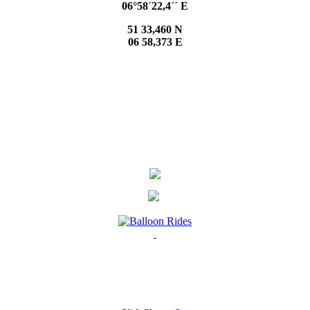
06°58´22,4´´ E
51 33,460 N
06 58,373 E