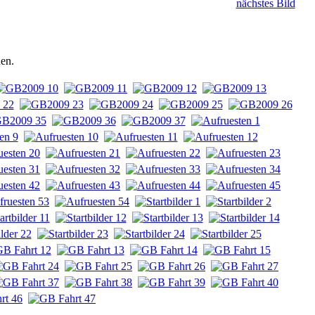
nächstes Bild
hen.