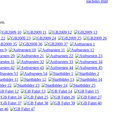
nächstes Bild
hen.