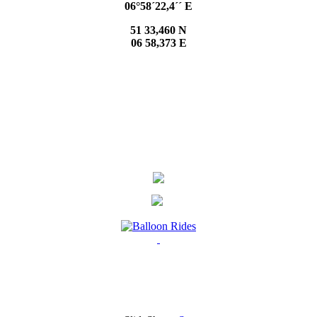
06°58´22,4´´ E
51 33,460 N
06 58,373 E